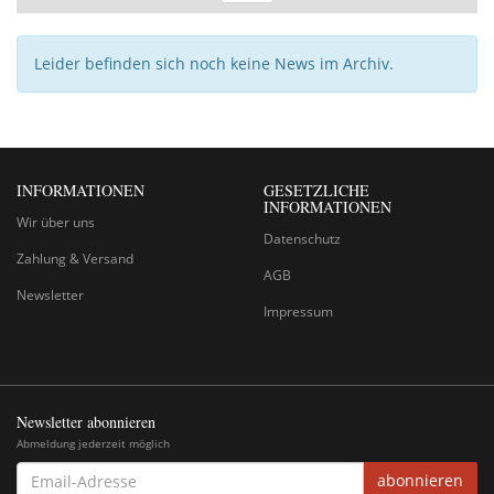
Leider befinden sich noch keine News im Archiv.
INFORMATIONEN
GESETZLICHE
INFORMATIONEN
Wir über uns
Datenschutz
Zahlung & Versand
AGB
Newsletter
Impressum
Newsletter abonnieren
Abmeldung jederzeit möglich
EMAIL-
abonnieren
ADRESSE