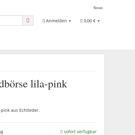
News
Anmelden
0,00 €
örse lila-pink
-pink aus Echtleder.
ng
sofort verfügbar