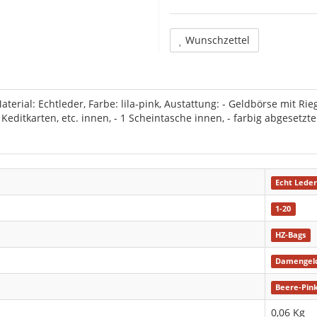
Wunschzettel
erial: Echtleder, Farbe: lila-pink, Austattung: - Geldbörse mit Ri
 Keditkarten, etc. innen, - 1 Scheintasche innen, - farbig abgesetzt
Echt Lede
1-20
HZ-Bags
Damengel
Beere-Pin
0,06
Kg