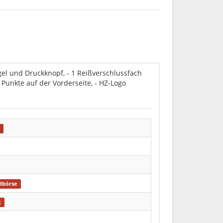
egel und Druckknopf, - 1 Reißverschlussfach
e Punkte auf der Vorderseite, - HZ-Logo
r
dbörse
k